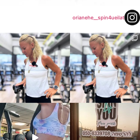
orianehe__spin4ueilat
Saucony גם ביום הצילומים...