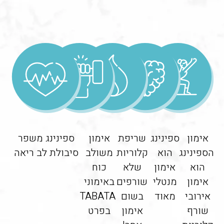
אימון
ספינינג
שריפת
אימון
ספינינג משפר
הספינינג
הוא
קלוריות
משולב
סיבולת לב ריאה
הוא
אימון
שלא
כוח
אימון
מנטלי
שורפים
באימוני
אירובי
מאוד
בשום
TABATA
שורף
אימון
בפרט